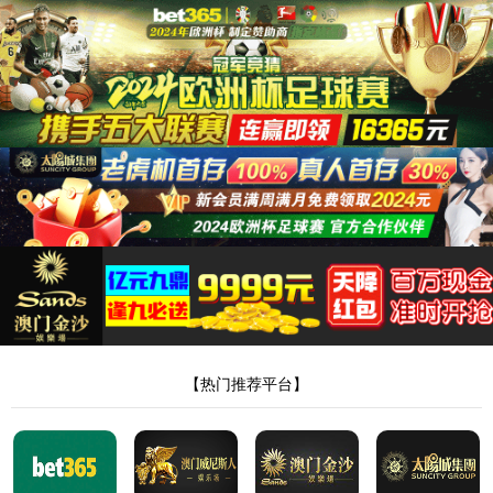
太阳成集团122ccvip
ENGLISH
/
设为首页
/
加入收藏
首页
学院概况
专业设置
新闻资讯